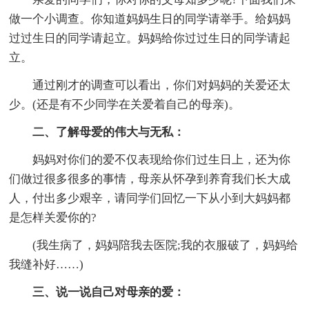
做一个小调查。你知道妈妈生日的同学请举手。给妈妈
过过生日的同学请起立。妈妈给你过过生日的同学请起
立。
通过刚才的调查可以看出，你们对妈妈的关爱还太
少。(还是有不少同学在关爱着自己的母亲)。
二、了解母爱的伟大与无私：
妈妈对你们的爱不仅表现给你们过生日上，还为你
们做过很多很多的事情，母亲从怀孕到养育我们长大成
人，付出多少艰辛，请同学们回忆一下从小到大妈妈都
是怎样关爱你的?
(我生病了，妈妈陪我去医院;我的衣服破了，妈妈给
我缝补好……)
三、说一说自己对母亲的爱：