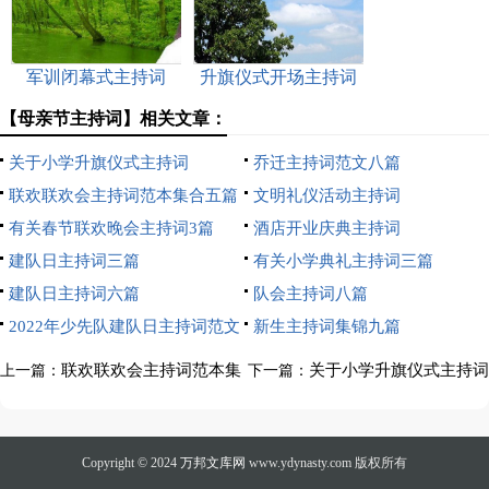
军训闭幕式主持词
升旗仪式开场主持词
【母亲节主持词】相关文章：
关于小学升旗仪式主持词
乔迁主持词范文八篇
联欢联欢会主持词范本集合五篇
文明礼仪活动主持词
有关春节联欢晚会主持词3篇
酒店开业庆典主持词
建队日主持词三篇
有关小学典礼主持词三篇
建队日主持词六篇
队会主持词八篇
2022年少先队建队日主持词范文
新生主持词集锦九篇
（精选12篇）
联欢联欢会主持词范本集
关于小学升旗仪式主持词
上一篇：
下一篇：
合五篇
Copyright © 2024
万邦文库网
www.ydynasty.com 版权所有