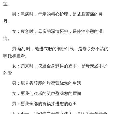
宝。
男：患病时，母亲的精心护理，是战胜苦痛的灵
丹。
女：疲惫时，母亲的深情怀抱，是停泊小憩的港
湾。
男:远行时，缝进衣服的细密针线，是母亲数不清的
嘱托和挂牵。
女：归来时，摸遍全身颤抖的双手，是母亲述不尽
的爱
男：愿芳香醇厚的甜蜜萦绕您的生活
女：愿我们欢乐的笑声盈满您的眉间
男：愿我全部的祝福揉进您的心田
女：今天，我们崇尚母爱之伟大，是因为母亲给予