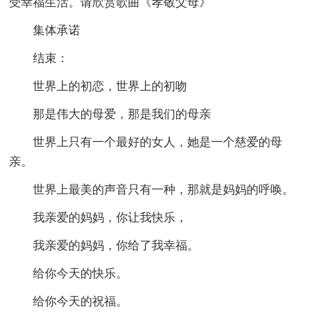
受幸福生活。请欣赏歌曲《孝敬父母》
集体承诺
结束：
世界上的初恋，世界上的初吻
那是伟大的母爱，那是我们的母亲
世界上只有一个最好的女人，她是一个慈爱的母
亲。
世界上最美的声音只有一种，那就是妈妈的呼唤。
我亲爱的妈妈，你让我快乐，
我亲爱的妈妈，你给了我幸福。
给你今天的快乐。
给你今天的祝福。