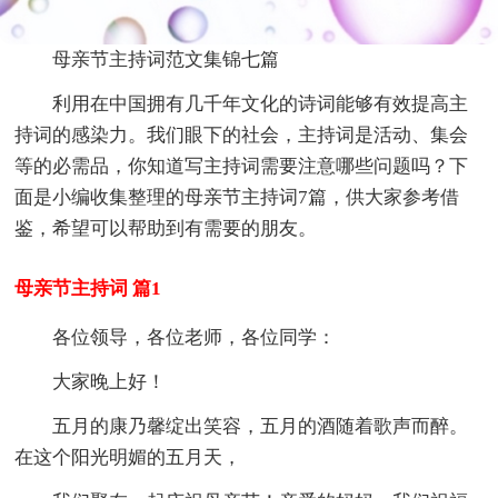
母亲节主持词范文集锦七篇
利用在中国拥有几千年文化的诗词能够有效提高主
持词的感染力。我们眼下的社会，主持词是活动、集会
等的必需品，你知道写主持词需要注意哪些问题吗？下
面是小编收集整理的母亲节主持词7篇，供大家参考借
鉴，希望可以帮助到有需要的朋友。
母亲节主持词 篇1
各位领导，各位老师，各位同学：
大家晚上好！
五月的康乃馨绽出笑容，五月的酒随着歌声而醉。
在这个阳光明媚的五月天，