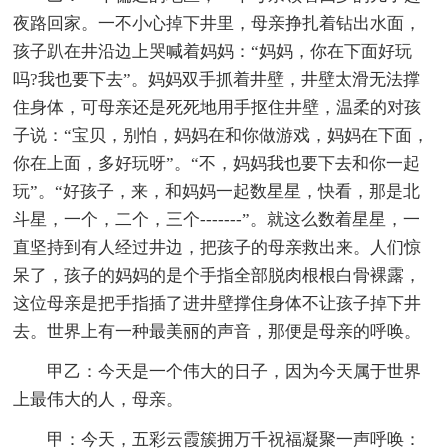
夜路回家。一不小心掉下井里，母亲挣扎着钻出水面，
孩子趴在井沿边上哭喊着妈妈：“妈妈，你在下面好玩
吗?我也要下去”。妈妈双手抓着井壁，井壁太滑无法撑
住身体，可母亲还是死死地用手抠住井壁，温柔的对孩
子说：“宝贝，别怕，妈妈在和你做游戏，妈妈在下面，
你在上面，多好玩呀”。“不，妈妈我也要下去和你一起
玩”。“好孩子，来，和妈妈一起数星星，快看，那是北
斗星，一个，二个，三个-------”。就这么数着星星，一
直坚持到有人经过井边，把孩子的母亲救出来。人们惊
呆了，孩子的妈妈的是个手指全部脱肉根根白骨裸露，
这位母亲是把手指插了进井壁撑住身体不让孩子掉下井
去。世界上有一种最美丽的声音，那便是母亲的呼唤。
甲乙：今天是一个伟大的日子，因为今天属于世界
上最伟大的人，母亲。
甲：今天，五彩云霞簇拥万千祝福凝聚一声呼唤：