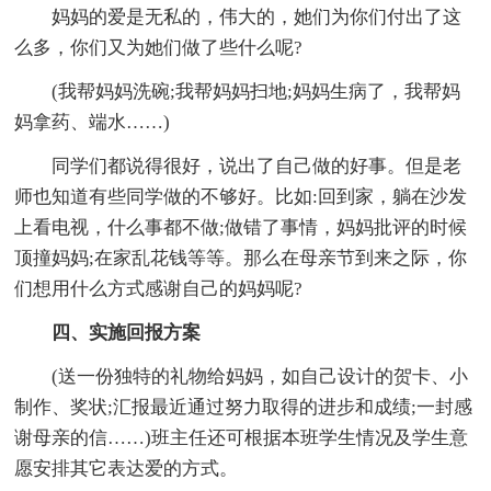
妈妈的爱是无私的，伟大的，她们为你们付出了这
么多，你们又为她们做了些什么呢?
(我帮妈妈洗碗;我帮妈妈扫地;妈妈生病了，我帮妈
妈拿药、端水……)
同学们都说得很好，说出了自己做的好事。但是老
师也知道有些同学做的不够好。比如:回到家，躺在沙发
上看电视，什么事都不做;做错了事情，妈妈批评的时候
顶撞妈妈;在家乱花钱等等。那么在母亲节到来之际，你
们想用什么方式感谢自己的妈妈呢?
四、实施回报
方案
(送一份独特的礼物给妈妈，如自己设计的贺卡、小
制作、奖状;汇报最近通过努力取得的进步和成绩;一封感
谢母亲的信……)班主任还可根据本班学生情况及学生意
愿安排其它表达爱的方式。