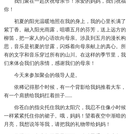
我们聚在一起庆祝母亲节！亲爱的妈妈，我们祝福
你！
初夏的阳光温暖地照在我的身上，我的心里长满了
紫丁香。融入阳光雨露，咀嚼五月的芬芳，送上远方的
柳笛，把一家人的心语吹向母亲。涉及到五月的漫长构
思，音乐是初夏的甘露，闪烁着向母亲献上的真心。所
有的文字和音乐穿过所有的山川。在这样的季节里，我
们来体会我们的亲情，感谢我们的母亲！
今天来参加聚会的领导人是。
依稀记得那个时候，有一个背影给我妈推着大车，
有一个肩膀给我妈扛着担子......
你苍白的指尖托住我的太阳穴，我忍不住像小时候
一样紧紧托住你的裙子。哦，妈妈！望着夜空中渐暗的
月亮，我想说等等我，请把我的礼物带给妈妈！