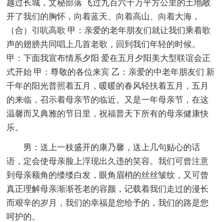
越过长城，文秘部落 飞过九百六十万平方公里的土地敞
开了我们的胸怀，向着蓝天、向着高山、向着大海，
（合）引吭高歌 甲：亲爱的老年朋友们就让我们乘着歌
声的翅膀共同唱上几首老歌，回到我们年轻的时候。
甲：下面我宣布情系夕阳 爱在五月夕阳美大型联谊会正
式开始 甲：尊敬的各位来宾 乙：亲爱的中老年朋友们 新
千年的阳光普照着五月，暖暖的春风轻扶着五月，五月
的来临，召示着母亲节的临近。又是一年母亲节，在这
温馨而又典雅的节日里，祝福普天下所有的母亲健康快
乐。
男：送上一枝盛开的康乃馨，送上几句贴心的话
语，定会使母亲脸上浮现出久违的笑容。我们可曾注意
到母亲额角的缕缕白发，眼角眉梢的丝丝皱纹，又可曾
真正理解母亲渐渐苍老的容颜，记载着我们走过的漫长
而艰辛的岁月，我们的幸福是您给予的，我们的路是您
呵护的。