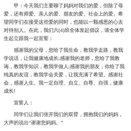
甲：今天我们主要聊了妈妈对我们的爱，但除了母
爱，还有师爱、亲人的爱、朋友的爱、社会上的爱。希
望同学们在接受这些爱的同时，也能以一颗感恩的心去
对待别人。在此，我们六(4)班全体发起倡议，请全体学
生起立跟我一起宣誓：
感谢我的父母，您给了我生命，教我学走路，教我
学说话，让我健康地成长;感谢我的老师，您给了我教
诲，教我学知识，教我学做人;感谢我的朋友，你给了我
纯真的友谊，教我学会关爱，让我充满了希望。感谢社
会，感谢人生。我一定自理、自立、自尊、自强，健康
成长!
宣誓人：
同学们让我们张开我们的双臂，拥抱我们的妈妈，
大声的说出“谢谢您妈妈。”