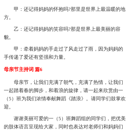
甲：还记得妈妈的怀抱吗?那里是世界上最温暖的地
方。
乙：还记得妈妈的笑容吗?那是世界上最美丽的容
貌。
甲：牵着妈妈的手走过了风走过了雨，因为妈妈的
手传递了爱还有坚强和力量。
母亲节主持词 篇6
母亲节，让我们充满了朝气，充满了热情，让我们
一起踏着春的脚步，和着浪的旋律，请一起来欣赏由一
（5）班为我们浓情奉献舞蹈《踏浪》。请同学们鼓掌欢
迎。
谢谢美丽可爱的一（5）班舞蹈组的同学们，把优美
的肢体语言呈现给大家，同时也表达对老师们和妈妈们