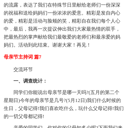
的流露，表达了我们在特殊节日里献给老师们一份深深
的祝福和送给妈妈们一份浓浓的爱意。精彩是发自内心
的爱，精彩是活动与脸颊的笑，精彩自在我们每个人心
中，最后，我再一次提议伸出我们大家最热情的双手，
把最热烈的掌声献给我们最敬爱的老师们和最亲爱的妈
妈们。活动到此结束。谢谢大家！再见！
母亲节主持词 篇7
交流环节
一、调查统计：
同学们你能说出母亲节是哪一天吗?(五月的第二个
星期日)今年的母亲节是几号?(5月12日)我们什么时候的
生日，父母记得!我们喜欢吃什么，玩什么父母记得!我们
的一切父母都记得!
亲爱的同学们，你对你的父母知多少呢?下面我们来