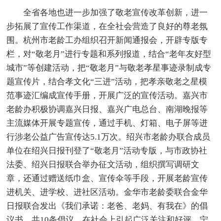
全省各地也进一步加强了敬老宣传改革创新，进一
步拓展了宣传工作渠道，在全社会营造了良好的尊老氛
围。杭州市老龄工办组织召开新闻通报会，开辟专版专
栏，对“敬老月”进行专题和系列报道，结合“老年友好型
城市”等创建活动，把“敬老月”与敬老孝星事迹录制成专
题宣传片，结合孝文化“三进”活动，把孝亲敬老之星模
范事迹汇编成宣传手册，开展广泛的宣传活动。嘉兴市
老龄办积极协调嘉兴日报、嘉兴广电总台、南湖晚报等
主流媒体开展专题宣传，通过手机、灯箱、电子屏等进
行涉老公益广告宣传达5.1万次。绍兴市老龄办联合成员
单位在绍兴日报刊登了“敬老月”活动专版，与市政协社
法委、绍兴日报联合举办征文活动，组织撰写调研文
章，还通过赠送纸巾盒、宣传伞等手段，开展老龄宣传
进机关、进学校、进社区活动。金华市老龄委联合金华
日报联合发出《我们承诺：老爸、老妈、有我在》的倡
议书，共10条倡议，在社会上引起广泛关注和好评。宁