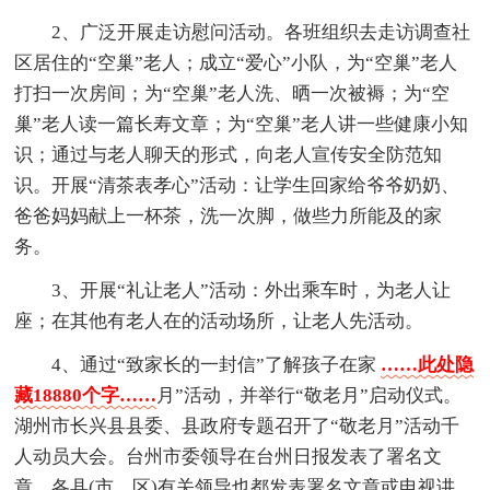
2、广泛开展走访慰问活动。各班组织去走访调查社
区居住的“空巢”老人；成立“爱心”小队，为“空巢”老人
打扫一次房间；为“空巢”老人洗、晒一次被褥；为“空
巢”老人读一篇长寿文章；为“空巢”老人讲一些健康小知
识；通过与老人聊天的形式，向老人宣传安全防范知
识。开展“清茶表孝心”活动：让学生回家给爷爷奶奶、
爸爸妈妈献上一杯茶，洗一次脚，做些力所能及的家
务。
3、开展“礼让老人”活动：外出乘车时，为老人让
座；在其他有老人在的活动场所，让老人先活动。
4、通过“致家长的一封信”了解孩子在家
……此处隐
藏18880个字……
月”活动，并举行“敬老月”启动仪式。
湖州市长兴县县委、县政府专题召开了“敬老月”活动千
人动员大会。台州市委领导在台州日报发表了署名文
章，各县(市、区)有关领导也都发表署名文章或电视讲