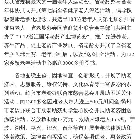
是我省规模最大的一届老年人运动会。省老龄办与省老
年体协共同开展第七届全省健康老人评选活动，倡导积
极健康老龄化理念，共选出108位老年人为第七届浙江省
健康老人。省老龄办会同省商贸业联合会等部门共同主
办了“2012浙江国际老龄产业博览会”，推广先进养老、
养生产品，促进老龄产业发展。省老龄办开展了全省老
年乒乓球比赛、老年书画展，以及“送图书”活动，为122
家乡镇老年活动中心赠送3000多册图书。
各地围绕主题，因地制宜，创新形式，开展了助老
济困、志愿服务、维权优待、文化体育等丰富多彩的系
列活动。绍兴市老龄办联合市慈善总会开展助困送关怀
活动，向1300多名困难老人每人送上500元慰问金;衢州
市老龄办联合市助老助残助学爱心协会开展助老济困送
温暖活动，发放救助金17万元，救助困难老人355名。宁
波、湖州、嘉兴、绍兴、台州等市开展老年法律援助和
涉老政策、法律咨询等活动，确保各项优老、惠老政策