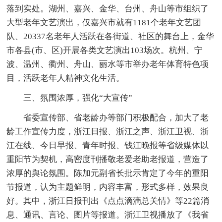
落到实处。湖州、嘉兴、金华、台州、舟山等市组织了
大型老年文艺演出，仅嘉兴市就有1181个老年文艺团
队、20337名老年人活跃在各街道、社区的舞台上，金华
市各县(市、区)开展各类文艺演出103场次。杭州、宁
波、温州、衢州、舟山、丽水等市举办老年体育特色项
目，活跃老年人精神文化生活。
三、氛围浓厚，强化“大宣传”
省委宣传部、省老龄办等部门积极配合，加大了老
龄工作宣传力度，浙江日报、浙江之声、浙江卫视、浙
江在线、今日早报、青年时报、钱江晚报等省级媒体以
重阳节为契机，高密度刊播敬老爱老助老报道，营造了
浓厚的舆论氛围。陈加元副省长批示肯定了今年的重阳
节报道，认为主题鲜明，内容丰富，形式多样，效果良
好。其中，浙江日报刊出《点点滴滴总关情》等22篇消
息、通讯、言论、图片等报道。浙江卫视播放了《我省