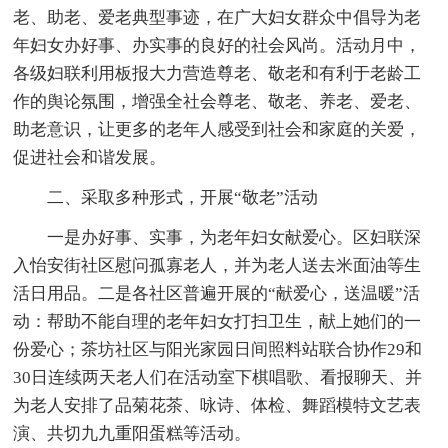
老、助老、爱老典型事迹，在广大妇女群众中倡导为老
年妇女办好事、办实事的良好的社会风尚。活动月中，
各级妇联利用板报大力营造尊老、敬老和有利于老龄工
作的舆论氛围，增强全社会尊老、敬老、养老、爱老、
助老意识，让更多的老年人感受到社会和家庭的关爱，
促进社会和谐发展。
二、采取多种形式，开展“敬老”活动
一是办好事、实事，为老年妇女献爱心。区妇联深
入怡安街社区慰问孤寡老人，并为老人送去米面油等生
活日用品。二是各社区普遍开展的“献爱心，送温暖”活
动：帮助不能自理的老年妇女打扫卫生，献上她们的一
份爱心；茶坊社区与阳光家园日间照料站联合协作29和
30日连续两天老人们在活动室下棋唱歌、看报聊天、并
为老人安排了品菊花茶、咏诗、体检、舞蹈模特文艺表
演、共切九九重阳蛋糕等活动。