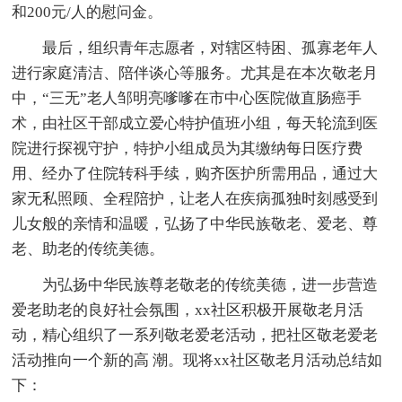
和200元/人的慰问金。
最后，组织青年志愿者，对辖区特困、孤寡老年人
进行家庭清洁、陪伴谈心等服务。尤其是在本次敬老月
中，“三无”老人邹明亮嗲嗲在市中心医院做直肠癌手
术，由社区干部成立爱心特护值班小组，每天轮流到医
院进行探视守护，特护小组成员为其缴纳每日医疗费
用、经办了住院转科手续，购齐医护所需用品，通过大
家无私照顾、全程陪护，让老人在疾病孤独时刻感受到
儿女般的亲情和温暖，弘扬了中华民族敬老、爱老、尊
老、助老的传统美德。
为弘扬中华民族尊老敬老的传统美德，进一步营造
爱老助老的良好社会氛围，xx社区积极开展敬老月活
动，精心组织了一系列敬老爱老活动，把社区敬老爱老
活动推向一个新的高 潮。现将xx社区敬老月活动总结如
下：